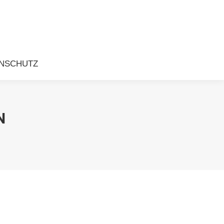
KONTAKT
IMPRESSUM
DATENSCHUTZ
NSCHUTZ
N