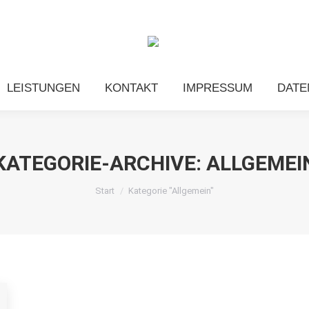
HOME
LEISTUNGEN
LEISTUNGEN
KONTAKT
IMPRESSUM
DATE
KATEGORIE-ARCHIVE:
ALLGEMEI
Sie befinden sich hier:
Start
Kategorie "Allgemein"